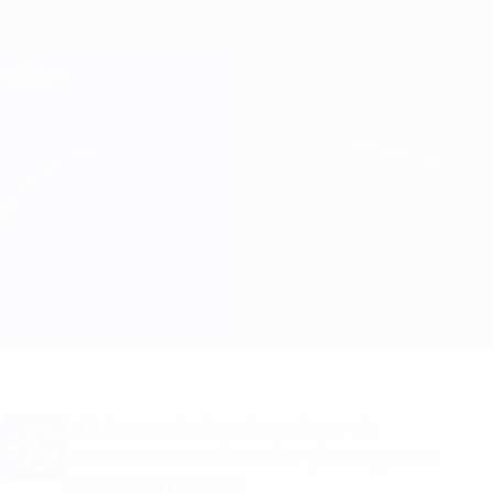
Saltar
al
contenido
Champions League oficial
Consíguela
principal
Resultados en directo y Fantasy
UEFA Champions League
Atalanta vs Real Madrid Alineaciones
Resumen
Novedades
Información del partido
¿Quieres alertas de goles y de
alineaciones oficiales? ¡Consigue la
aplicación ahora!