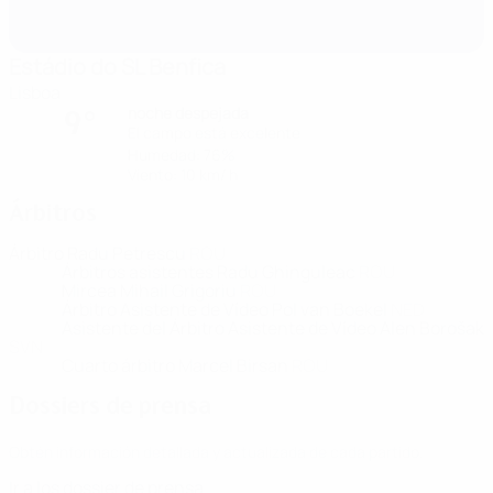
Estádio do SL Benfica
Lisboa
noche despejada
9°
El campo está excelente
Humedad: 76%
Viento: 10 km/ h
Árbitros
Árbitro
Radu Petrescu
ROU
Árbitros asistentes
Radu Ghinguleac
ROU
Mircea Mihail Grigoriu
ROU
Árbitro Asistente de Vídeo
Pol van Boekel
NED
Asistente del Árbitro Asistente de Vídeo
Alen Borošak
SVN
Cuarto árbitro
Marcel Birsan
ROU
Dossiers de prensa
Obtén información detallada y actualizada de cada partido.
Ir a los dossier de prensa