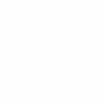
Consigue la app
Ahora no