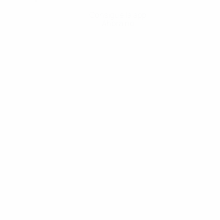
Consigue la app
Ahora no