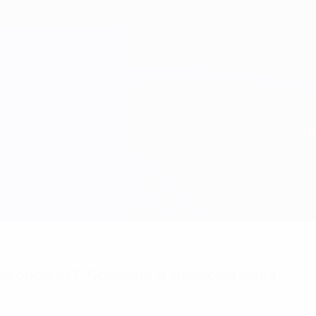
es oficiales? ¡Consigue la aplicación ahora!