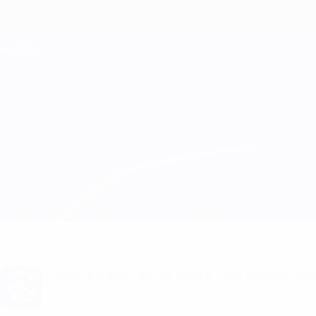
Saltar
al
contenido
Champions League oficial
principal
Resultados en directo y Fantasy
UEFA Champions League
Sporting CP vs B. Dortmund
Resumen
Novedades
Información del partido
¿Quieres alertas de goles y de alineacion