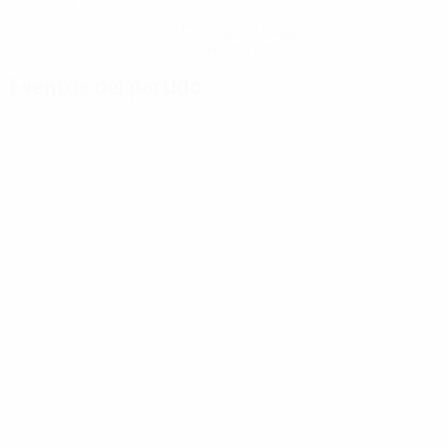
Consigue la app
Ahora no
Eventos del partido