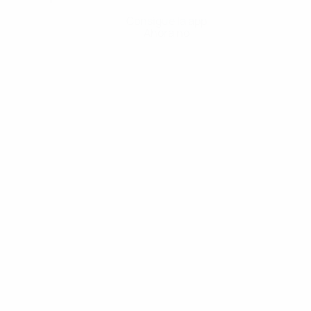
Consigue la app
Ahora no