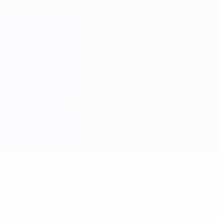
es oficiales? ¡Consigue la aplicación ahora!