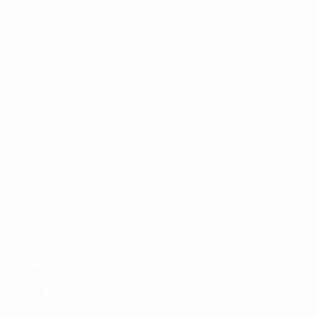
Saltar
al
contenido
Champions League oficial
principal
Resultados en directo y Fantasy
UEFA Champions League
RFS vs Levadia Tallinn Información del partido
Resumen
Novedades
Información del partido
¿Quieres alertas de goles y de alineacion