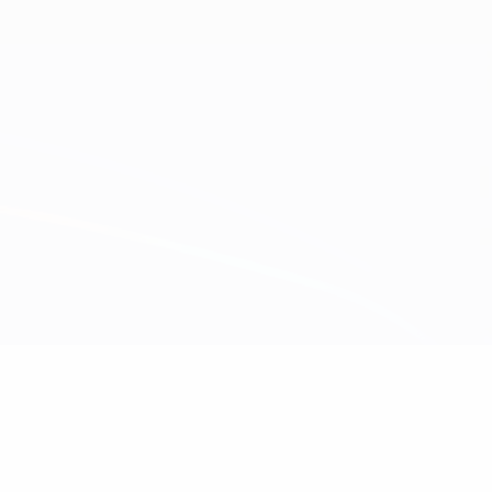
Consíguela