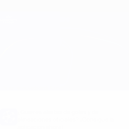
Saltar
al
contenido
Champions League oficial
Consíguela
principal
Resultados en directo y Fantasy
UEFA Champions League
RFS vs Levadia Tallinn Estadísticas
Resumen
Novedades
Información del partido
¿Quieres alertas de goles y de
alineaciones oficiales? ¡Consigue la
aplicación ahora!