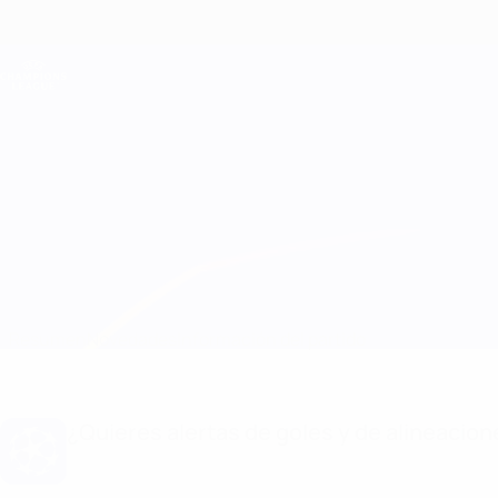
Saltar
al
contenido
Champions League oficial
principal
Resultados en directo y Fantasy
UEFA Champions League
Ludogorets vs Rijeka
Resumen
Novedades
Información del partido
¿Quieres alertas de goles y de alineacion