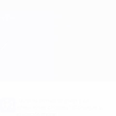
Saltar
al
contenido
Champions League oficial
Consíguela
principal
Resultados en directo y Fantasy
UEFA Champions League
Ferencváros vs Qarabağ Alineaciones
Resumen
Novedades
Información del partido
¿Quieres alertas de goles y de
alineaciones oficiales? ¡Consigue la
aplicación ahora!