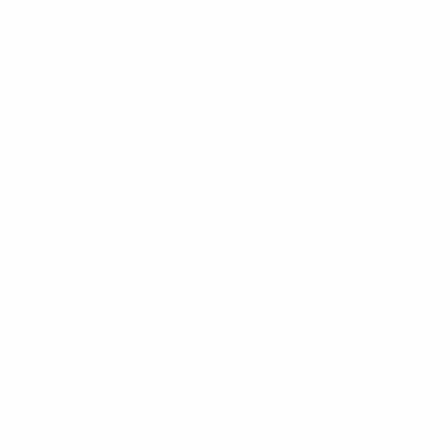
Consigue la app
Ahora no