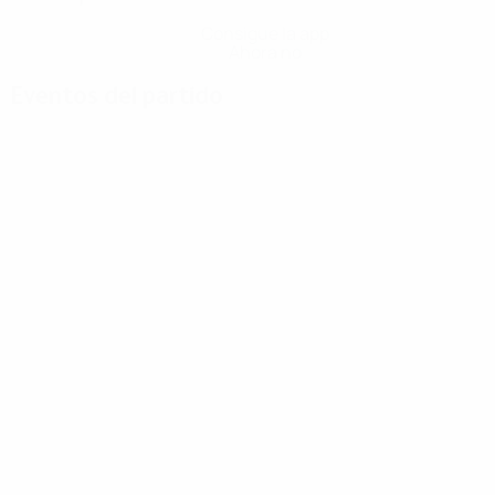
Consigue la app
Ahora no
Eventos del partido