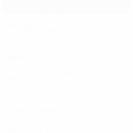
Eintracht Frankfurt Stadium
Fráncfort del Meno
Noche nublada
14°
El campo está excelente
Humedad: 91%
Viento: 8 km/ h
Árbitros
Árbitro
François Letexier
FRA
Árbitros asistentes
Cyril Mugnier
FRA
Mehdi
Rahmouni
FRA
Árbitro Asistente de Vídeo
Jérôme Brisard
FRA
Asistente del Árbitro Asistente de Vídeo
Tomasz
Kwiatkowski
POL
Cuarto árbitro
Jérémie Pignard
FRA
Dossiers de prensa
Obtén información detallada y actualizada de cada partido.
Ir a los dossier de prensa