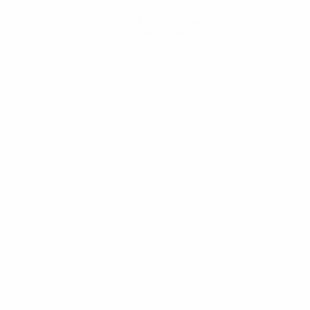
Consigue la app
Ahora no