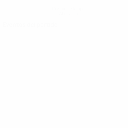
Consigue la app
Ahora no
Eventos del partido