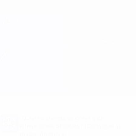
Saltar
al
contenido
Champions League oficial
Consíguela
principal
Resultados en directo y Fantasy
UEFA Champions League
Sporting CP vs Club Brugge
Resumen
Novedades
Información del partido
¿Quieres alertas de goles y de
alineaciones oficiales? ¡Consigue la
aplicación ahora!