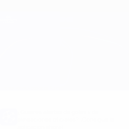
Saltar
al
contenido
Champions League oficial
Consíguela
principal
Resultados en directo y Fantasy
UEFA Champions League
Tottenham vs Slavia Praha
Resumen
Novedades
Información del partido
¿Quieres alertas de goles y de
alineaciones oficiales? ¡Consigue la
aplicación ahora!