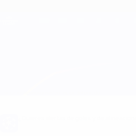
Saltar
al
contenido
Champions League oficial
principal
Resultados en directo y Fantasy
UEFA Champions League
Juventus vs Pafos
Resumen
Novedades
Información del partido
¿Quieres alertas de goles y de alineacion