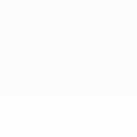
es oficiales? ¡Consigue la aplicación ahora!