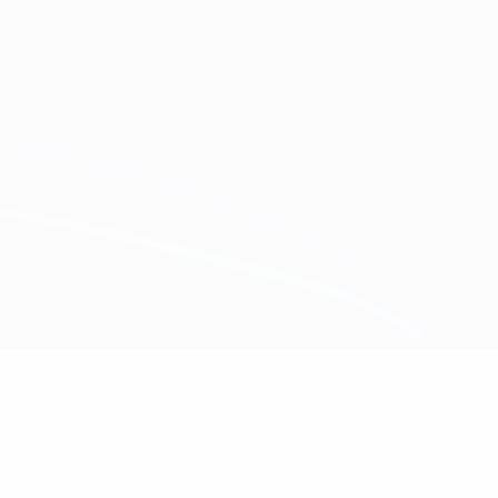
Consíguela