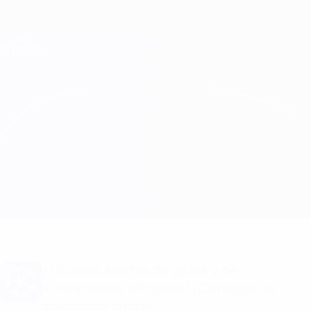
Saltar
al
contenido
Champions League oficial
Consíguela
principal
Resultados en directo y Fantasy
UEFA Champions League
Copenhagen vs Napoli Alineaciones
Resumen
Novedades
Información del partido
¿Quieres alertas de goles y de
alineaciones oficiales? ¡Consigue la
aplicación ahora!