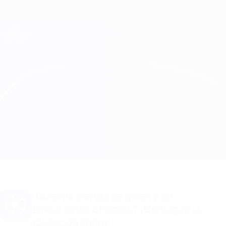
Saltar
al
contenido
Champions League oficial
Consíguela
principal
Resultados en directo y Fantasy
UEFA Champions League
Galatasaray vs Liverpool
Resumen
Novedades
Información del partido
¿Quieres alertas de goles y de
alineaciones oficiales? ¡Consigue la
aplicación ahora!