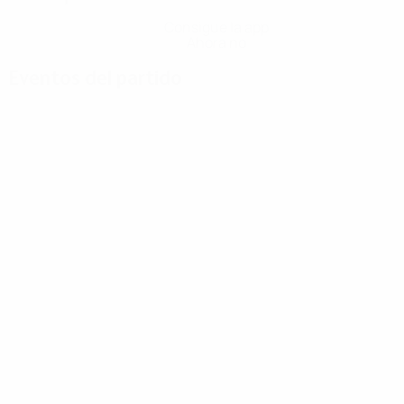
Consigue la app
Ahora no
Eventos del partido