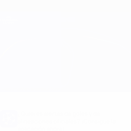
Saltar
al
contenido
Champions League oficial
Consíguela
principal
Resultados en directo y Fantasy
UEFA Champions League
Bayern München vs Atalanta
Resumen
Novedades
Información del partido
¿Quieres alertas de goles y de
alineaciones oficiales? ¡Consigue la
aplicación ahora!