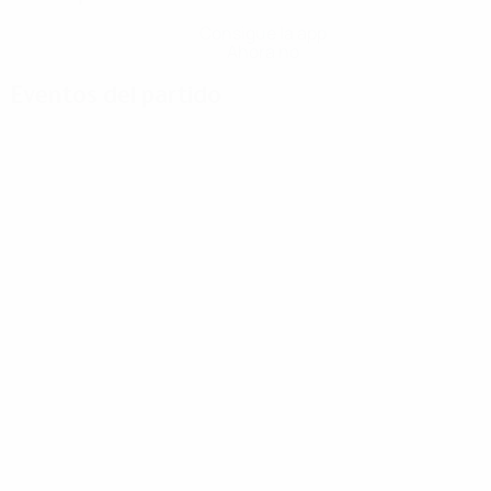
Consigue la app
Ahora no
Eventos del partido