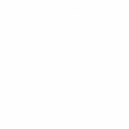
Consigue la app
Ahora no