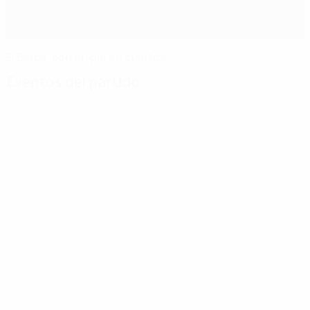
El Barça, con un pie en cuartos
Eventos del partido