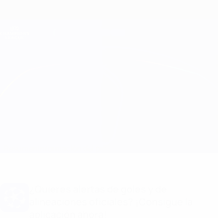
Saltar
al
contenido
Champions League oficial
Consíguela
principal
Resultados en directo y Fantasy
UEFA Champions League
Celtic vs Barcelona
Resumen
Información del partido
¿Quieres alertas de goles y de
alineaciones oficiales? ¡Consigue la
aplicación ahora!