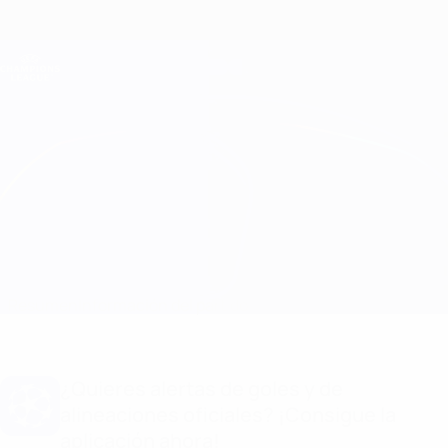
Saltar
al
contenido
Champions League oficial
Consíguela
principal
Resultados en directo y Fantasy
UEFA Champions League
Chelsea vs Liverpool Información del partido
Resumen
Información del partido
¿Quieres alertas de goles y de
alineaciones oficiales? ¡Consigue la
aplicación ahora!