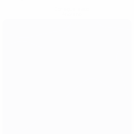
Consigue la app
Ahora no