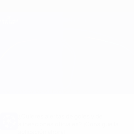
Saltar
al
contenido
Champions League oficial
Consíguela
principal
Resultados en directo y Fantasy
UEFA Champions League
Barcelona vs Man Utd
Resumen
Novedades
Información del partido
¿Quieres alertas de goles y de
alineaciones oficiales? ¡Consigue la
aplicación ahora!