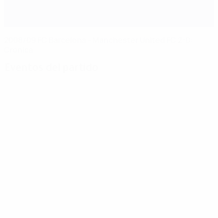
2008/09 FC Barcelona - Manchester United FC 2-0:
Crónica
Eventos del partido