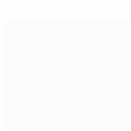
Consigue la app
Ahora no