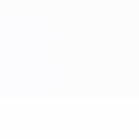
es oficiales? ¡Consigue la aplicación ahora!