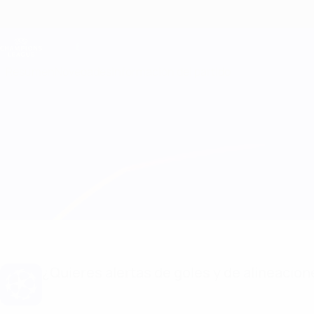
Saltar
al
contenido
Champions League oficial
principal
Resultados en directo y Fantasy
UEFA Champions League
Resumen
Novedades
Información del partido
Panathinaikos vs Sampdoria Alineaciones
¿Quieres alertas de goles y de alineacion