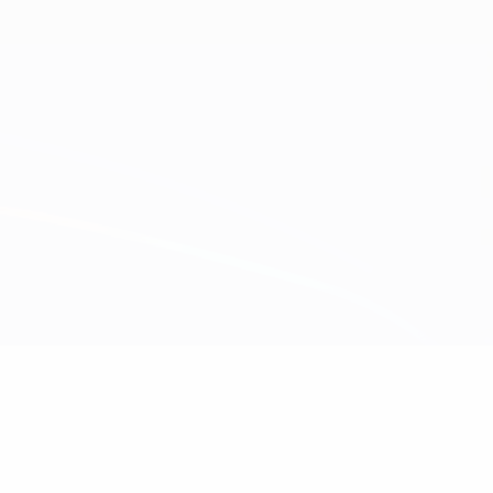
Consíguela