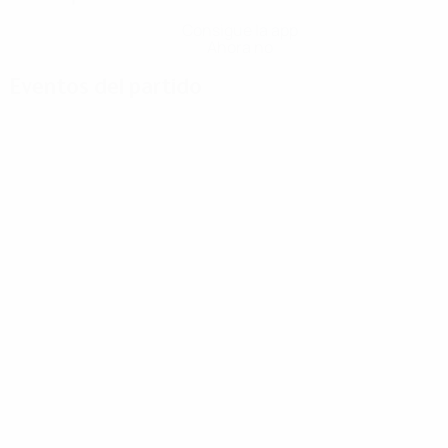
Consigue la app
Ahora no
Eventos del partido