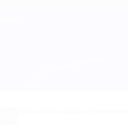
Saltar
al
contenido
Champions League oficial
principal
Resultados en directo y Fantasy
UEFA Champions League
Barcelona vs Porto Información del partido
Resumen
Novedades
Información del partido
¿Quieres alertas de goles y de alineacion