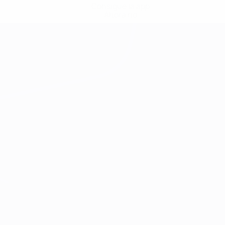
Consigue la app
Ahora no