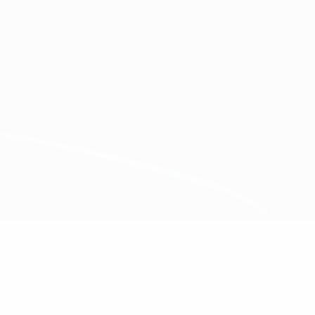
Consíguela