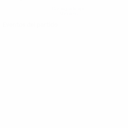
Consigue la app
Ahora no
Eventos del partido