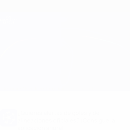
Saltar
al
contenido
Champions League oficial
Consíguela
principal
Resultados en directo y Fantasy
UEFA Champions League
Man Utd vs Monaco Información del partido
Resumen
Novedades
Información del partido
¿Quieres alertas de goles y de
alineaciones oficiales? ¡Consigue la
aplicación ahora!