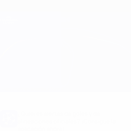
Saltar
al
contenido
Champions League oficial
Consíguela
principal
Resultados en directo y Fantasy
UEFA Champions League
Bayern München vs Real Madrid Alineaciones
Resumen
Novedades
Información del partido
¿Quieres alertas de goles y de
alineaciones oficiales? ¡Consigue la
aplicación ahora!