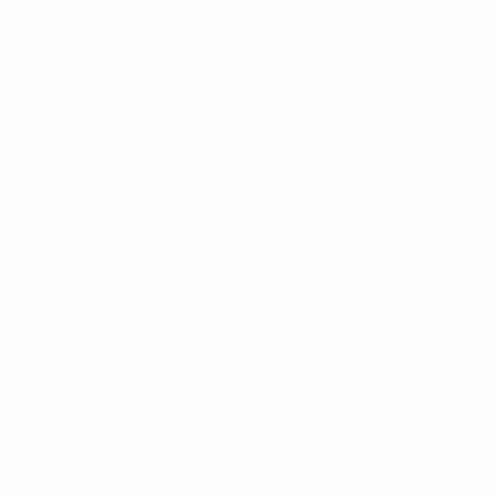
Consigue la app
Ahora no