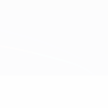
Consíguela