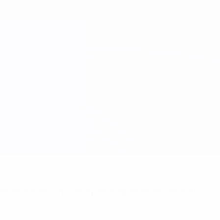
es oficiales? ¡Consigue la aplicación ahora!