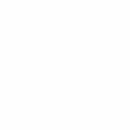
Consigue la app
Ahora no