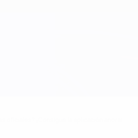
es oficiales? ¡Consigue la aplicación ahora!