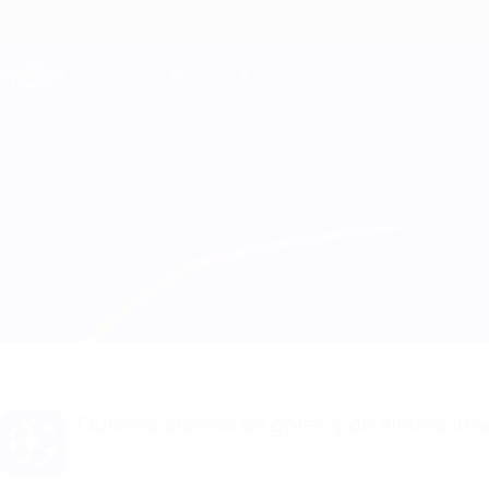
Saltar
al
contenido
Champions League oficial
principal
Resultados en directo y Fantasy
UEFA Champions League
Resumen
Novedades
Información del partido
Juventus vs Bordeaux Alineaciones
¿Quieres alertas de goles y de alineacion