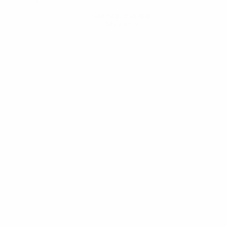
Consigue la app
Ahora no