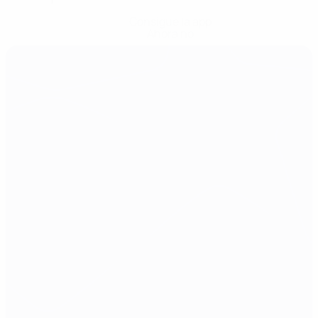
Consigue la app
Ahora no