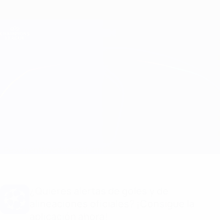
Saltar
al
contenido
Champions League oficial
Consíguela
principal
Resultados en directo y Fantasy
UEFA Champions League
Senica vs Slavia-Mozyr
Resumen
Novedades
Información del partido
¿Quieres alertas de goles y de
alineaciones oficiales? ¡Consigue la
aplicación ahora!