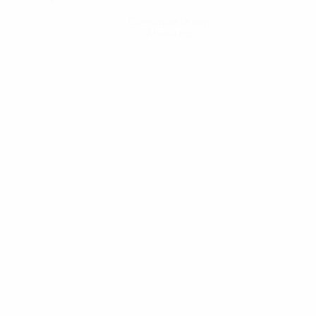
Consigue la app
Ahora no