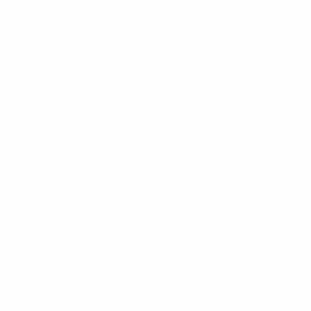
Consigue la app
Ahora no