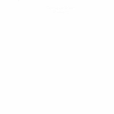
Consigue la app
Ahora no