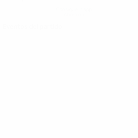
Consigue la app
Ahora no
Eventos del partido