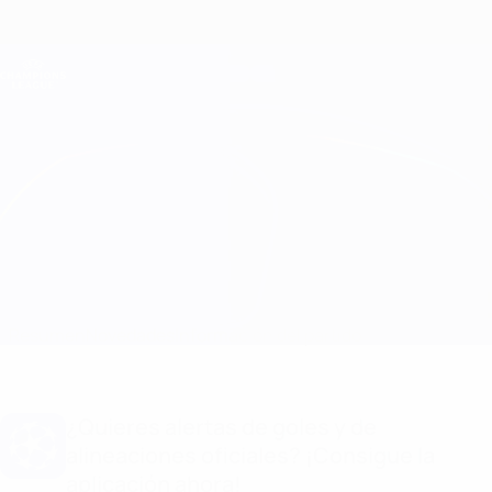
Saltar
al
contenido
Champions League oficial
Consíguela
principal
Resultados en directo y Fantasy
UEFA Champions League
CSKA Moskva vs Vardar
Resumen
Novedades
Información del partido
¿Quieres alertas de goles y de
alineaciones oficiales? ¡Consigue la
aplicación ahora!