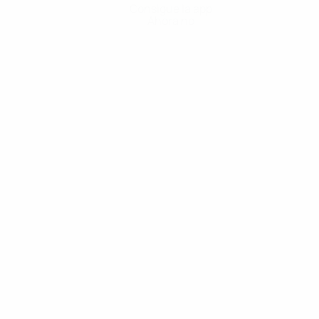
Consigue la app
Ahora no