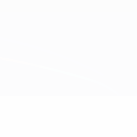
Consíguela