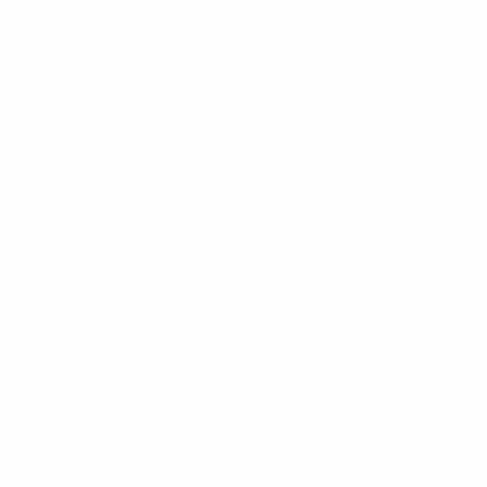
Consigue la app
Ahora no