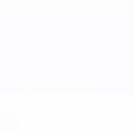
Saltar
al
contenido
Champions League oficial
principal
Resultados en directo y Fantasy
UEFA Champions League
Győri ETO vs Benfica
Resumen
Novedades
Información del partido
¿Quieres alertas de goles y de alineacion