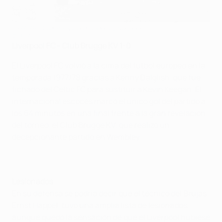
1977/78: Dalglish hace grande al Liverpool
©UEFA.com
Liverpool FC - Club Brugge KV 1-0
El Liverpool FC volvió a la cima del fútbol europeo en la
temporada 1977/78 gracias a Kenny Dalglish, que fue
fichado del Celtic FC para sustituir a Kevin Keegan. El
internacional escocés marcó el único gol del partido a
los 64 minutos en una final frente a la gran revelación
del torneo, el Club Brugge KV, que realizó un
decepcionante partido en Wembley.
Lesionados
En su defensa se podría decir que el técnico del Brujas,
Ernst Happel, tuvo una amplia lista de lesionados,
aunque quedó la sensación de que el Liverpool hubiese