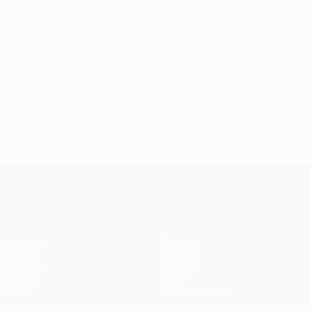
de campeón de Europa, hasta que un hombre, Dalglish,
acabó con sus esperanzas.
© 1998-2026 UEFA. All rights reserved.
Última actualización: sábado, 27 de septiembre de 2014
UEFA Champions League
Partidos
Equipos
UEFA.tv
Noticias
Sorteos
Historia
Gaming
Sobre
Datos
Tienda (clubes)