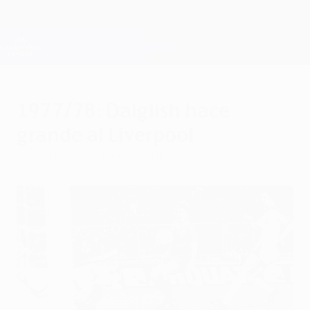
Saltar
al
contenido
Champions League oficial
Consíguela
principal
Resultados en directo y Fantasy
UEFA Champions League
1977/78: Dalglish hace
grande al Liverpool
miércoles, 10 de mayo de 1978