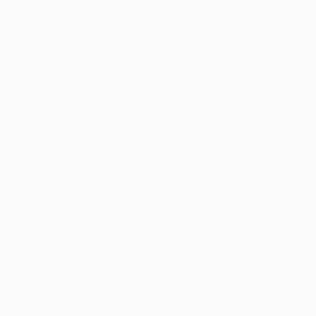
ganado en todo caso. Después de todo, había
conseguido 12 goles en sus partidos de casa ante el 1.
FC Dynamo Dresden, SL Benfica y VfL Borussia
Mönchengladbach. El equipo alemán había eliminado
al FK Crvena Zvezda y al FC Wacker Innsbruck, pero
nada pudo hacer en Anfield, pese a ir con un pequeño
colchón tras vencer en Düsseldorf por 2-1. Ray
Kennedy, Jimmy Case y Dalglish fueron los goleadores
y el Mönchengladbach cayó.
Dalglish ganador
Algo parecido le pasó al Brujas, que también había
perdido la final de la Copa de la UEFA de 1976 ante el
Liverpool. El cuadro belga llegó tras haber eliminado al
KuPS Kuopio, Panathinaikos FC, Club Atlético de
Madrid y Juventus FC. Su mejor momento fue ante el
conjunto italiano, ya que, tras perder en Turín por 1-0,
logró darle la vuelta a la eliminatoria y vencer por 2-1 en
el global. Esto le hizo soñar con poder alcanzar el título