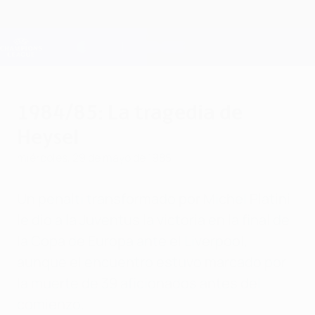
Saltar
al
contenido
Champions League oficial
Consíguela
principal
Resultados en directo y Fantasy
UEFA Champions League
1984/85: La tragedia de
Heysel
miércoles, 29 de mayo de 1985
Un penalti transformado por Michel Platini
le dio a la Juventus la victoria en la final de
la Copa de Europa ante el Liverpool,
aunque el encuentro estuvo marcado por
la muerte de 39 aficionados antes del
comienzo.