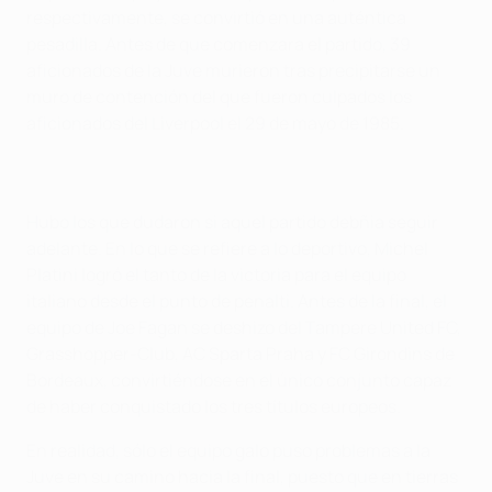
respectivamente, se convirtió en una auténtica
pesadilla. Antes de que comenzara el partido, 39
aficionados de la Juve murieron tras precipitarse un
muro de contención del que fueron culpados los
aficionados del Liverpool el 29 de mayo de 1985.
Hubo los que dudaron si aquel partido debñia seguir
adelante. En lo que se refiere a lo deportivo, Michel
Platini logró el tanto de la victoria para el equipo
italiano desde el punto de penalti. Antes de la final, el
equipo de Joe Fagan se deshizo del Tampere United FC,
Grasshopper-Club, AC Sparta Praha y FC Girondins de
Bordeaux, convirtiéndose en el único conjunto capaz
de haber conquistado los tres títulos europeos.
En realidad, sólo el equipo galo puso problemas a la
Juve en su camino hacia la final, puesto que en tierras