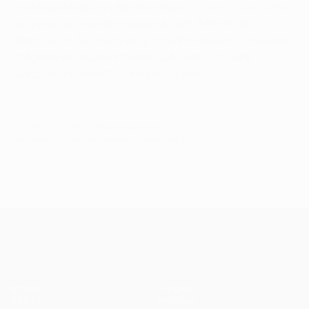
francesas lograron derrotarles por 2-0 en la vuelta. Por
su parte, los
reds
eliminaron a Lech Poznán, SL
Benfica, FK Austria Wien y Panathinaikos FC. Tras esta
tragedia los clubes ingleses sufrieron una dura
sanción en competiciones europeas.
© 1998-2026 UEFA. All rights reserved.
Última actualización: viernes, 30 de abril de 2010
UEFA Champions League
Partidos
Equipos
UEFA.tv
Noticias